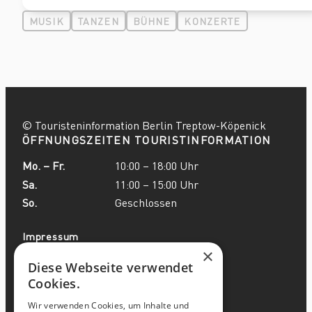
MUSIK
TANZEN
BÜHNE
KONZERTE
© Touristeninformation Berlin Treptow-Köpenick
ÖFFNUNGSZEITEN TOURISTINFORMATION
Mo. – Fr.
10:00 – 18:00 Uhr
Sa.
11:00 – 15:00 Uhr
So.
Geschlossen
Impressum
×
Datenschutzerklärung
Diese Webseite verwendet
Cookies.
Kontakt
Wir verwenden Cookies, um Inhalte und
Partner-Login