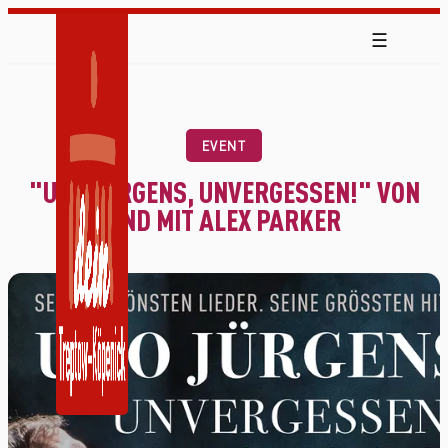
EVENT
"UDO JÜRGENS, UNVERGESSEN!" VON
UND MIT ALEX PARKER